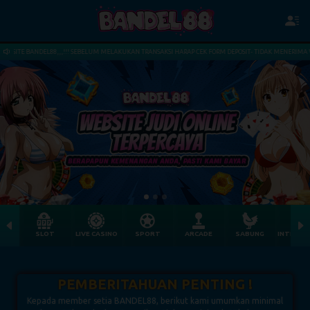
BSITE BANDEL88,,,!!! SEBELUM MELAKUKAN TRANSAKSI HARAP CEK FORM DEPOSIT- TIDAK MENERIMA VIA
SLOT
LIVE CASINO
SPORT
ARCADE
SABUNG
INTERAC
PEMBERITAHUAN PENTING !
Kepada member setia BANDEL88, berikut kami umumkan minimal