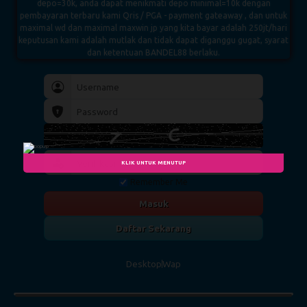
depo=30k, anda dapat menikmati depo minimal=10k dengan
pembayaran terbaru kami Qris / PGA - payment gateaway , dan untuk
maximal wd dan maximal maxwin jp yang kita bayar adalah 250jt/hari
keputusan kami adalah mutlak dan tidak dapat diganggu gugat, syarat
dan ketentuan BANDEL88 berlaku.
KLIK UNTUK MENUTUP
Remember Me
Masuk
Daftar Sekarang
Desktop
Wap